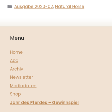
Kategorien
Ausgabe 2020-02
,
Natural Horse
Menü
Home
Abo
Archiv
Newsletter
Mediadaten
Shop
Jahr des Pferdes – Gewinnspiel