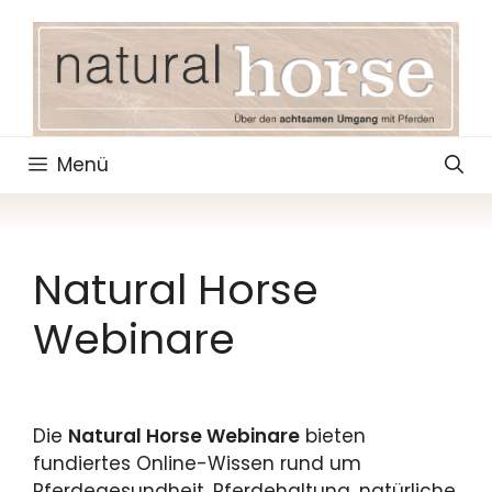
Zum
Inhalt
springen
Menü
Natural Horse
Webinare
Die
Natural Horse Webinare
bieten
fundiertes Online-Wissen rund um
Pferdegesundheit, Pferdehaltung, natürliche