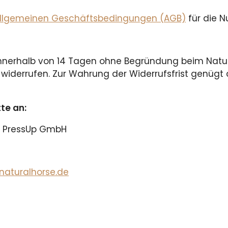
llgemeinen Geschäftsbedingungen (AGB)
für die N
innerhalb von 14 Tagen ohne Begründung beim Natura
l) widerrufen. Zur Wahrung der Widerrufsfrist genüg
tte an:
e/ PressUp GmbH
aturalhorse.de