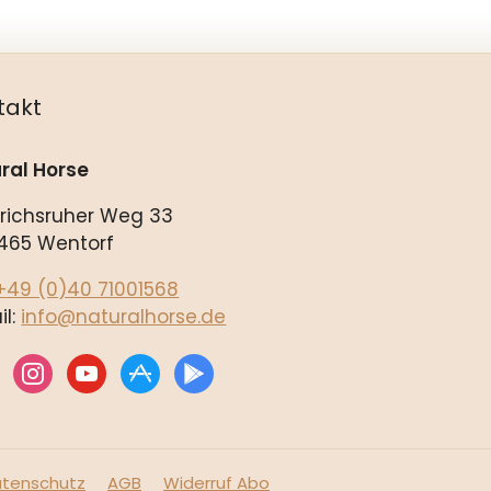
takt
ral Horse
drichsruher Weg 33
465 Wentorf
+49 (0)40 71001568
il:
info@naturalhorse.de
ebook
instagram
youtube
appstore
play
tenschutz
AGB
Widerruf Abo