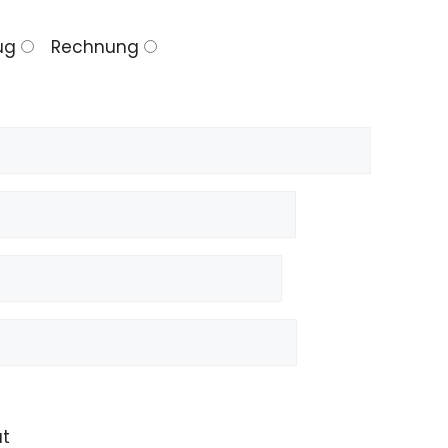
ug
Rechnung
at