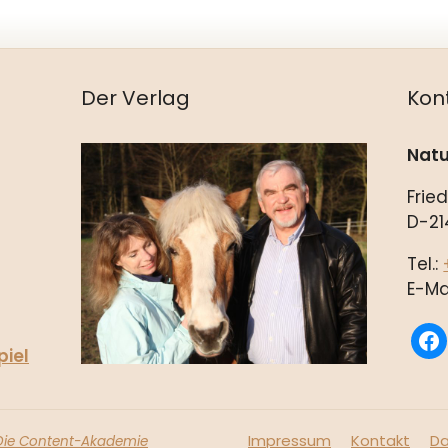
Der Verlag
Kon
Natu
Frie
D-21
Tel.:
E-Ma
fac
piel
Impressum
Kontakt
Da
Die Content-Akademie