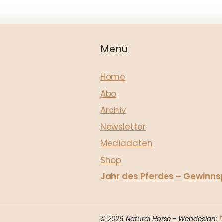
A
l
t
e
Menü
r
n
Home
a
t
Abo
i
Archiv
v
e
Newsletter
:
Mediadaten
Shop
Jahr des Pferdes – Gewinns
© 2026 Natural Horse - Webdesign: