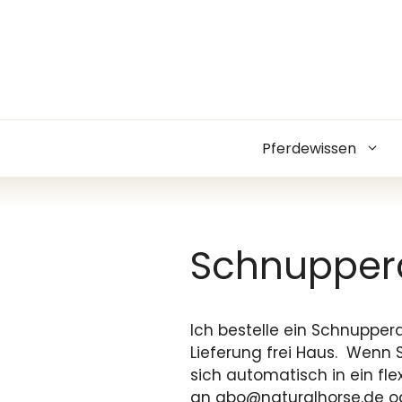
Zum
Inhalt
springen
Pferdewissen
Schnupper
Ich bestelle ein Schnupper
Lieferung frei Haus. Wenn S
sich automatisch in ein fl
an abo@naturalhorse.de ode