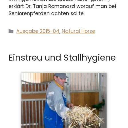
erklärt Dr. Tanja Romanazzi worauf man bei
Seniorenpferden achten sollte.
Kategorien
Ausgabe 2015-04
,
Natural Horse
Einstreu und Stallhygiene