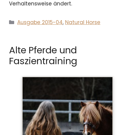
Verhaltensweise ändert.
Kategorien
Ausgabe 2015-04
,
Natural Horse
Alte Pferde und
Faszientraining