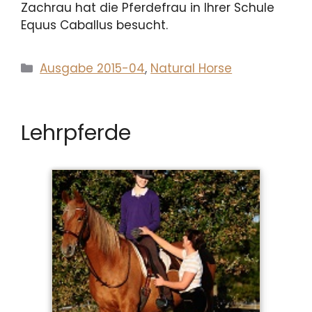
Zachrau hat die Pferdefrau in Ihrer Schule
Equus Caballus besucht.
Kategorien
Ausgabe 2015-04
,
Natural Horse
Lehrpferde