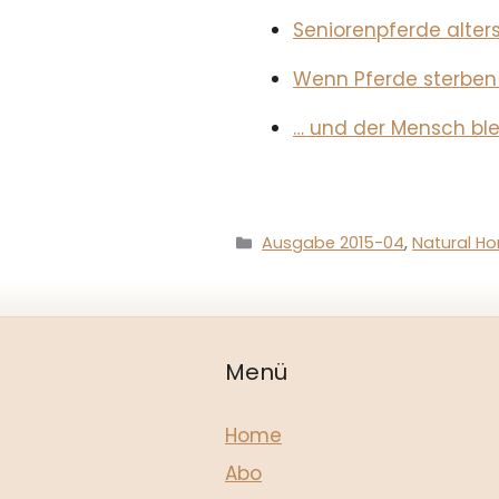
Seniorenpferde alter
Wenn Pferde sterben
… und der Mensch ble
Kategorien
Ausgabe 2015-04
,
Natural Ho
Menü
Home
Abo