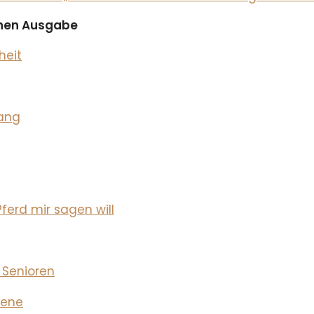
ichen Ausgabe
heit
lang
erd mir sagen will
 Senioren
iene