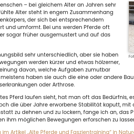
enschen – bei gleichem Alter an Jahren sehr
gefühlte Alter steht in engem Zusammenhang
enkörpers, der sich bei entsprechendem
rt und umformt. Bei uns werden Pferde oft
der sogar früher ausgemustert und auf das
nungsbild sehr unterschiedlich, aber sie haben
Fo
wegungen werden kürzer und etwas hölzerner,
 Meinung davon, welche Aufgaben zumutbar
 meistens haben sie auch die eine oder andere Baus
rkrankungen oder Arthrose.
es Pferd laufen sieht, hat man oft das Bedürfnis, e
 die über Jahre erworbene Stabilität kaputt, mit d
tatt zu dehnen und zu lockern, fange ich an, das 
 den ihm möglichen Bewegungen erforschen zu lassen
m Artikel „Alte Pferde und Faszientraining“ in Natur