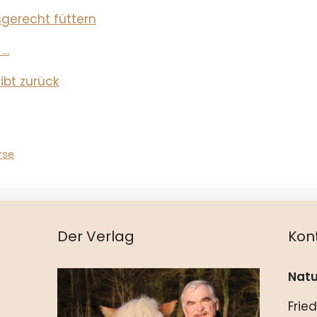
sgerecht füttern
 …
ibt zurück
rse
Der Verlag
Kon
Natu
Frie