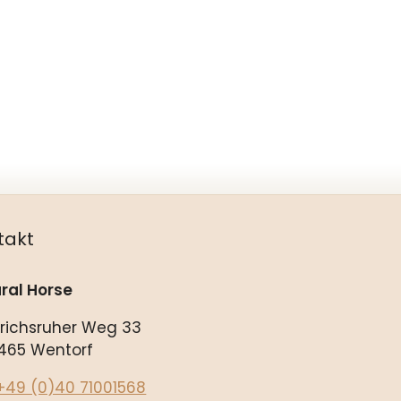
takt
ral Horse
drichsruher Weg 33
465 Wentorf
+49 (0)40 71001568