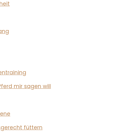
heit
lang
entraining
erd mir sagen will
iene
sgerecht füttern