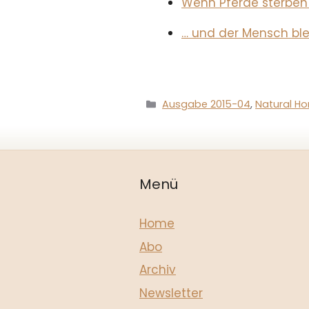
Wenn Pferde sterben
… und der Mensch ble
Kategorien
Ausgabe 2015-04
,
Natural Ho
Menü
Home
Abo
Archiv
Newsletter