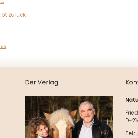
 …
ibt zurück
rse
Der Verlag
Kon
Natu
Frie
D-21
Tel.: