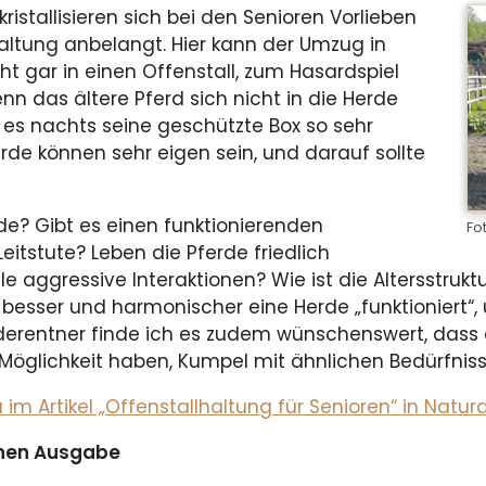
ristallisieren sich bei den Senioren Vorlieben
altung anbelangt. Hier kann der Umzug in
cht gar in einen Offenstall, zum Hasardspiel
n das ältere Pferd sich nicht in die Herde
es nachts seine geschützte Box so sehr
rde können sehr eigen sein, und darauf sollte
de? Gibt es einen funktionierenden
Fo
eitstute? Leben die Pferde friedlich
 aggressive Interaktionen? Wie ist die Altersstrukt
besser und harmonischer eine Herde „funktioniert“, 
rderentner finde ich es zudem wünschenswert, dass e
ie Möglichkeit haben, Kumpel mit ähnlichen Bedürfni
m Artikel „Offenstallhaltung für Senioren“ in Natur
ichen Ausgabe