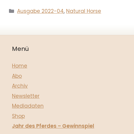
Kategorien
Ausgabe 2022-04
,
Natural Horse
Menü
Home
Abo
Archiv
Newsletter
Mediadaten
Shop
Jahr des Pferdes – Gewinnspiel