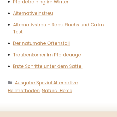
Pferdetraining im Winter
Alternativeinstreu
Alternativstreu – Raps, Flachs und Co im
Test
Der naturnahe Offenstall
Traubenkörner im Pferdeauge
Erste Schritte unter dem Sattel
Kategorien
Ausgabe Spezial Alternative
Heilmethoden
,
Natural Horse