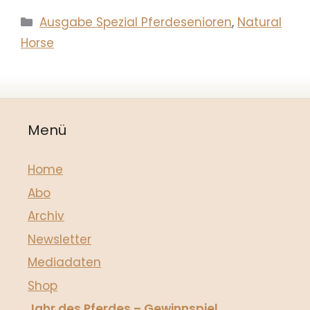
Kategorien
Ausgabe Spezial Pferdesenioren
,
Natural
Horse
Menü
Home
Abo
Archiv
Newsletter
Mediadaten
Shop
Jahr des Pferdes – Gewinnspiel