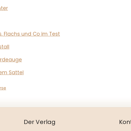
nter
s, Flachs und Co im Test
tall
erdeauge
dem Sattel
rse
Der Verlag
Kon