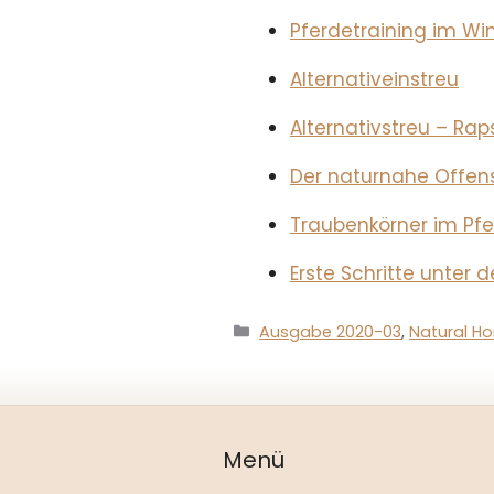
Pferdetraining im Wi
Alternativeinstreu
Alternativstreu – Rap
Der naturnahe Offens
Traubenkörner im Pf
Erste Schritte unter 
Kategorien
Ausgabe 2020-03
,
Natural Ho
Menü