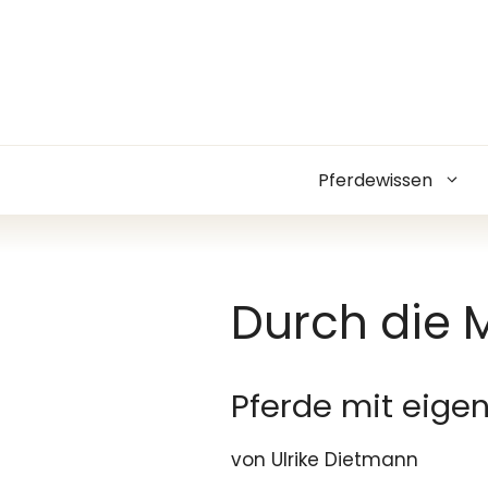
Zum
Inhalt
springen
Pferdewissen
Durch die 
Pferde mit eige
von Ulrike Dietmann