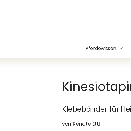
Zum
Inhalt
springen
Pferdewissen
Kinesiotap
Klebebänder für He
von Renate Ettl