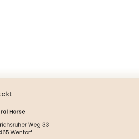
takt
ral Horse
drichsruher Weg 33
465 Wentorf