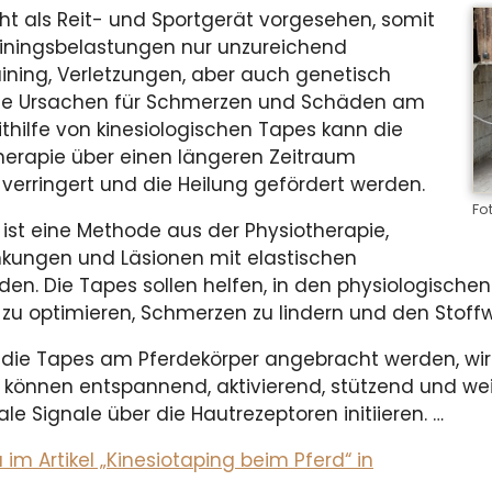
cht als Reit- und Sportgerät vorgesehen, somit
ainingsbelastungen nur unzureichend
ining, Verletzungen, aber auch genetisch
ie Ursachen für Schmerzen und Schäden am
hilfe von kinesiologischen Tapes kann die
herapie über einen längeren Zeitraum
 verringert und die Heilung gefördert werden.
Fot
 ist eine Methode aus der Physiotherapie,
nkungen und Läsionen mit elastischen
den. Die Tapes sollen helfen, in den physiologisch
zu optimieren, Schmerzen zu lindern und den Stoffwe
e die Tapes am Pferdekörper angebracht werden, wi
e können entspannend, aktivierend, stützend und we
le Signale über die Hautrezeptoren initiieren. …
m Artikel „Kinesiotaping beim Pferd“ in