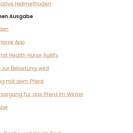
rnative Heilmethoden
ichen Ausgabe
rden
Horse App
it Health Horse Agility
 zur Belastung wird
ing mit dem Pferd
rsorgung für das Pferd im Winter
nter