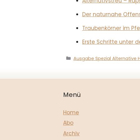
Alternativstreu – Rap
Der naturnahe Offens
Traubenkörner im Pf
Erste Schritte unter 
Kategorien
Ausgabe Spezial Alternative
Menü
Home
Abo
Archiv