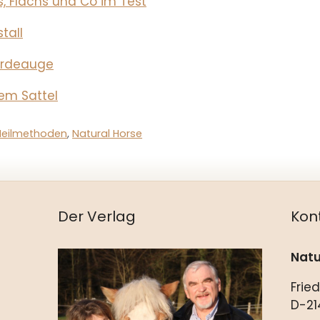
s, Flachs und Co im Test
tall
erdeauge
dem Sattel
 Heilmethoden
,
Natural Horse
Der Verlag
Kon
Natu
Frie
D-21