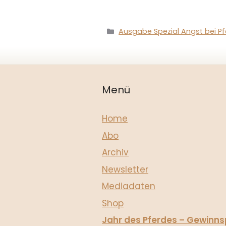
Kategorien
Ausgabe Spezial Angst bei P
Menü
Home
Abo
Archiv
Newsletter
Mediadaten
Shop
Jahr des Pferdes – Gewinns