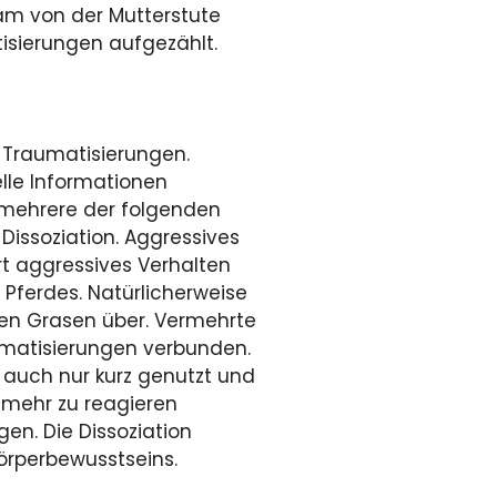
sam von der Mutterstute
isierungen aufgezählt.
n Traumatisierungen.
elle Informationen
r mehrere der folgenden
Dissoziation. Aggressives
rt aggressives Verhalten
 Pferdes. Natürlicherweise
en Grasen über. Vermehrte
aumatisierungen verbunden.
 auch nur kurz genutzt und
e mehr zu reagieren
en. Die Dissoziation
örperbewusstseins.