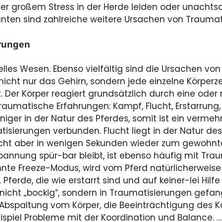
nter großem Stress in der Herde leiden oder unacht
nten sind zahlreiche weitere Ursachen von Traumat
erungen
uelles Wesen. Ebenso vielfältig sind die Ursachen vo
 nicht nur das Gehirn, sondern jede einzelne Körperz
. Der Körper reagiert grundsätzlich durch eine ode
aumatische Erfahrungen: Kampf, Flucht, Erstarrung, 
niger in der Natur des Pferdes, somit ist ein vermeh
isierungen verbunden. Flucht liegt in der Natur des
ucht aber in wenigen Sekunden wieder zum gewohnt
spannung spür-bar bleibt, ist ebenso häufig mit Tr
nnte Freeze-Modus, wird vom Pferd natürlicherweise
Pferde, die wie erstarrt sind und auf keiner-lei Hilf
 nicht „bockig“, sondern in Traumatisierungen gefang
Abspaltung vom Körper, die Beeinträchtigung des K
spiel Probleme mit der Koordination und Balance. …