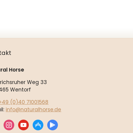
takt
ral Horse
drichsruher Weg 33
465 Wentorf
+49 (0)40 71001568
il:
info@naturalhorse.de
ebook
instagram
youtube
appstore
play