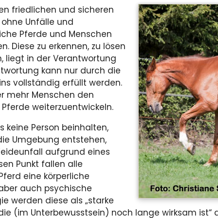
en friedlichen und sicheren
ohne Unfälle und
eiche Pferde und Menschen
n. Diese zu erkennen, zu lösen
, liegt in der Verantwortung
twortung kann nur durch die
s vollständig erfüllt werden.
er mehr Menschen den
e Pferde weiterzuentwickeln.
 keine Person beinhalten,
die Umgebung entstehen,
eideunfall aufgrund eines
en Punkt fallen alle
Pferd eine körperliche
t aber auch psychische
ie werden diese als „starke
ie (im Unterbewusstsein) noch lange wirksam ist“ de