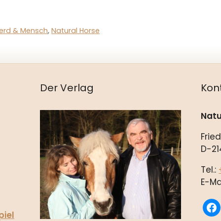
ferd & Mensch
,
Natural Horse
Der Verlag
Kon
Natu
Frie
D-21
Tel.:
E-Ma
fac
piel