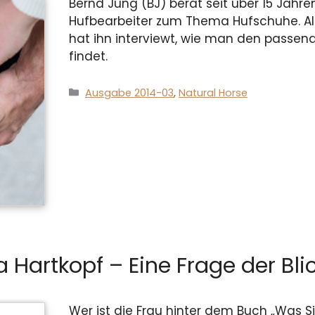
Bernd Jung (BJ) berät seit über 15 Jahre
Hufbearbeiter zum Thema Hufschuhe. A
hat ihn interviewt, wie man den passend
findet.
Kategorien
Ausgabe 2014-03
,
Natural Horse
a Hartkopf – Eine Frage der Bli
Wer ist die Frau hinter dem Buch „Was Si