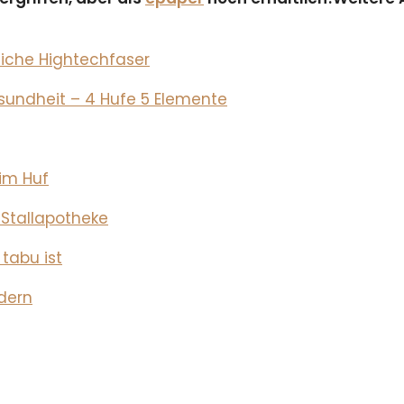
rliche Hightechfaser
sundheit – 4 Hufe 5 Elemente
im Huf
Stallapotheke
tabu ist
ldern