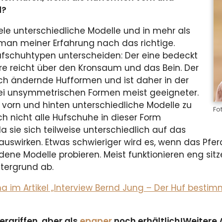
d?
viele unterschiedliche Modelle und in mehr als
t man meiner Erfahrung nach das richtige.
Hufschuhtypen unterscheiden: Der eine bedeckt
re reicht über den Kronsaum und das Bein. Der
sich ändernde Hufformen und ist daher in der
ei unsymmetrischen Formen meist geeigneter.
m, vorn und hinten unterschiedliche Modelle zu
Fo
ich nicht alle Hufschuhe in dieser Form
 sie sich teilweise unterschiedlich auf das
auswirken. Etwas schwieriger wird es, wenn das Pfe
ne Modelle probieren. Meist funktionieren eng sitz
tergrund ab.
 im Artikel „Interview Bernd Jung – Der Huf bestim
ergriffen, aber als
epaper
noch erhältlich!
Weitere A