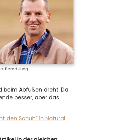
to: Bernd Jung
rd beim Abfußen dreht. Da
ende besser, aber das
mt den Schuh“ in Natural
rtikel in der gleichen