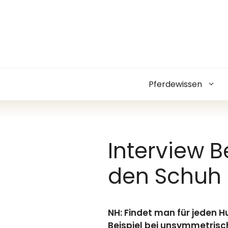
Zum
Inhalt
springen
Pferdewissen
Interview 
den Schuh
NH: Findet man für jeden H
Beispiel bei unsymmetrisc