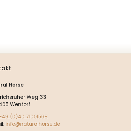
takt
ral Horse
drichsruher Weg 33
465 Wentorf
+49 (0)40 71001568
il:
info@naturalhorse.de