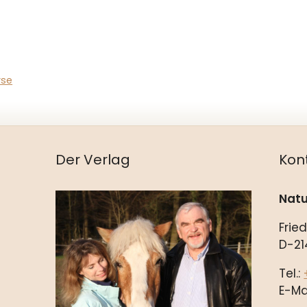
rse
Der Verlag
Kon
Natu
Frie
D-21
Tel.:
E-Ma