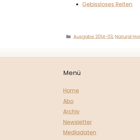
Gebissloses Reiten
Kategorien
Ausgabe 2014-03
,
Natural Ho
Menü
Home
Abo
Archiv
Newsletter
Mediadaten