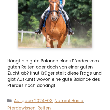
Hängt die gute Balance eines Pferdes vom
guten Reiten oder doch von einer guten
Zucht ab? Knut Krüger stellt diese Frage und
gibt Auskunft wovon eine gute Balance des
Pferdes noch abhängt.
Kategorien
Ausgabe 2024-03
,
Natural Horse
,
Pferdewissen
,
Reiten