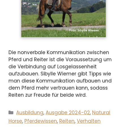
Die nonverbale Kommunikation zwischen
Pferd und Reiter ist die Voraussetzung um
die Verbindung auf Losgelassenheit
aufzubauen. Sibylle Wiemer gibt Tipps wie
man diese Kommunikation aufbauen und
dem Pferd mehr vertrauen kann, sodass
Reiten zur Freude für beide wird.
Kategorien
Ausbildung
,
Ausgabe 2024-02
,
Natural
Horse
,
Pferdewissen
,
Reiten
,
Verhalten