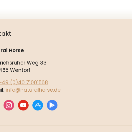
takt
ral Horse
drichsruher Weg 33
465 Wentorf
+49 (0)40 71001568
il:
info@naturalhorse.de
ebook
instagram
youtube
appstore
play