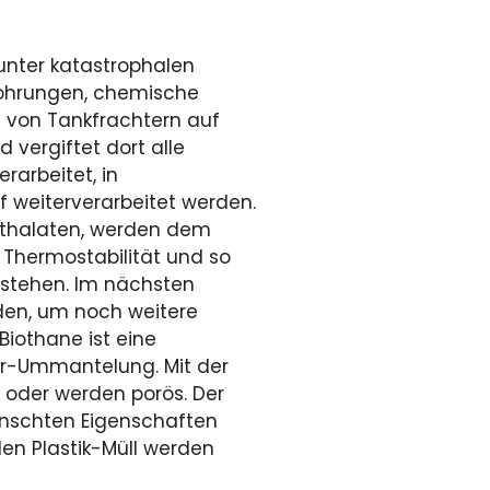
 unter katastrophalen
bohrungen, chemische
s von Tankfrachtern auf
 vergiftet dort alle
rarbeitet, in
f weiterverarbeitet werden.
hthalaten, werden dem
, Thermostabilität und so
tstehen. Im nächsten
den, um noch weitere
Biothane ist eine
er-Ummantelung. Mit der
e oder werden porös. Der
rwünschten Eigenschaften
den Plastik-Müll werden