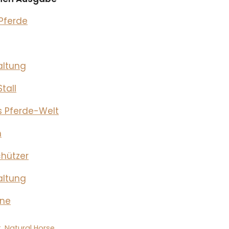
 Pferde
altung
tall
s Pferde-Welt
m
chützer
altung
hne
t
,
Natural Horse