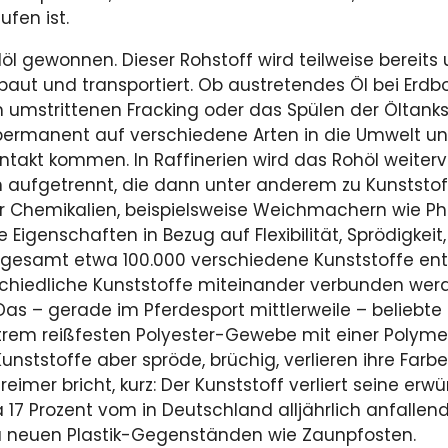
fen ist.
öl gewonnen. Dieser Rohstoff wird teilweise bereits
t und transportiert. Ob austretendes Öl bei Erd
 umstrittenen Fracking oder das Spülen der Öltank
permanent auf verschiedene Arten in die Umwelt und
takt kommen. In Raffinerien wird das Rohöl weiterve
n aufgetrennt, die dann unter anderem zu Kunststof
 Chemikalien, beispielsweise Weichmachern wie P
e Eigenschaften in Bezug auf Flexibilität, Sprödigkeit
sgesamt etwa 100.000 verschiedene Kunststoffe en
schiedliche Kunststoffe miteinander verbunden wer
Das – gerade im Pferdesport mittlerweile – beliebte 
rem reißfesten Polyester-Gewebe mit einer Polym
nststoffe aber spröde, brüchig, verlieren ihre Farb
tereimer bricht, kurz: Der Kunststoff verliert seine e
 17 Prozent vom in Deutschland alljährlich anfallen
zu neuen Plastik-Gegenständen wie Zaunpfosten.