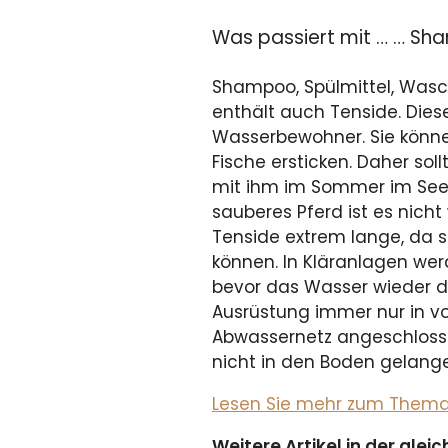
Was passiert mit … … Sh
Shampoo, Spülmittel, Wasc
enthält auch Tenside. Dies
Wasserbewohner. Sie könne
Fische ersticken. Daher so
mit ihm im Sommer im See 
sauberes Pferd ist es nich
Tenside extrem lange, da 
können. In Kläranlagen we
bevor das Wasser wieder den
Ausrüstung immer nur in v
Abwassernetz angeschlosse
nicht in den Boden gelange
Lesen Sie mehr zum Thema i
Weitere Artikel in der gle