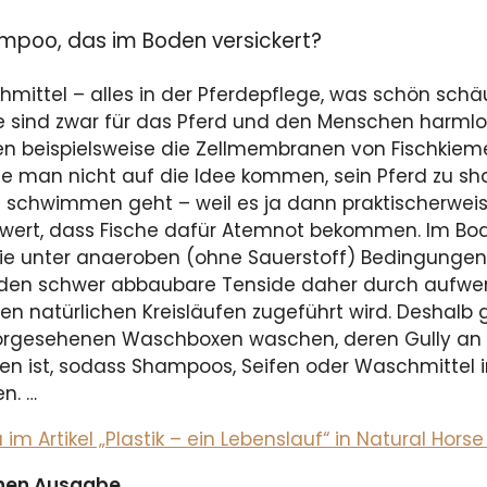
ampoo, das im Boden versickert?
hmittel – alles in der Pferdepflege, was schön sc
e sind zwar für das Pferd und den Menschen harmlos,
n beispielsweise die Zellmembranen von Fischkiem
llte man nicht auf die Idee kommen, sein Pferd zu 
schwimmen geht – weil es ja dann praktischerweise 
t wert, dass Fische dafür Atemnot bekommen. Im Bo
sie unter anaeroben (ohne Sauerstoff) Bedingunge
rden schwer abbaubare Tenside daher durch aufwend
 natürlichen Kreisläufen zugeführt wird. Deshalb gil
orgesehenen Waschboxen waschen, deren Gully an 
n ist, sodass Shampoos, Seifen oder Waschmittel i
n. …
m Artikel „Plastik – ein Lebenslauf“ in Natural Hor
ichen Ausgabe