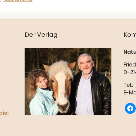
Der Verlag
Kon
Natu
Frie
D-21
Tel.:
E-Ma
fac
piel