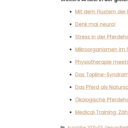
Mit dem Flüstern der
Denk mal neuro!
Stress in der Pferdeh
Mikroorganismen im S
Physiotherapie meet
Das Topline-Syndro
Das Pferd als Naturs
Ökologische Pferdeh
Medical Training: Zä
Kategorien
Ausgabe 2021-03
,
Gesundhei