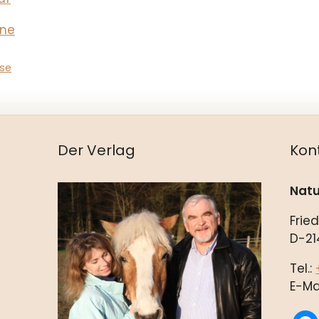
hne
rse
Der Verlag
Kon
Natu
Frie
D-21
Tel.:
E-Ma
fac