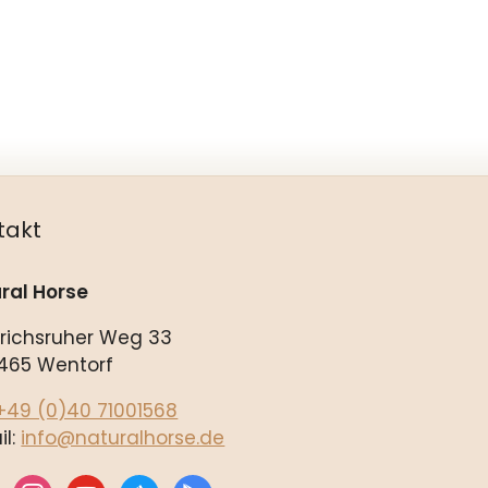
takt
ral Horse
drichsruher Weg 33
465 Wentorf
+49 (0)40 71001568
il:
info@naturalhorse.de
ebook
instagram
youtube
appstore
play