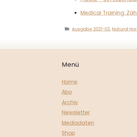
Medical Training: Zä
Kategorien
Ausgabe 2021-03
,
Natural Ho
Menü
Home
Abo
Archiv
Newsletter
Mediadaten
Shop