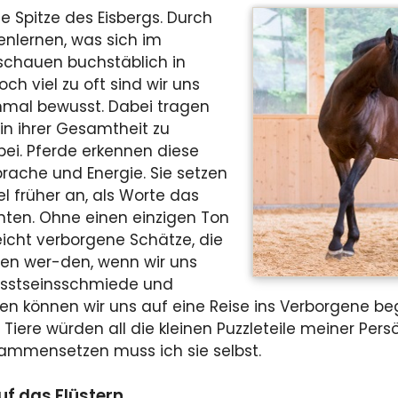
e Spitze des Eisbergs. Durch
enlernen, was sich im
 schauen buchstäblich in
ch viel zu oft sind wir uns
inmal bewusst. Dabei tragen
e in ihrer Gesamtheit zu
ei. Pferde erkennen diese
prache und Energie. Sie setzen
l früher an, als Worte das
nten. Ohne einen einzigen Ton
leicht verborgene Schätze, die
n wer-den, wenn wir uns
wusstseinsschmiede und
hnen können wir uns auf eine Reise ins Verborgene b
 Tiere würden all die kleinen Puzzleteile meiner Persö
sammensetzen muss ich sie selbst.
uf das Flüstern