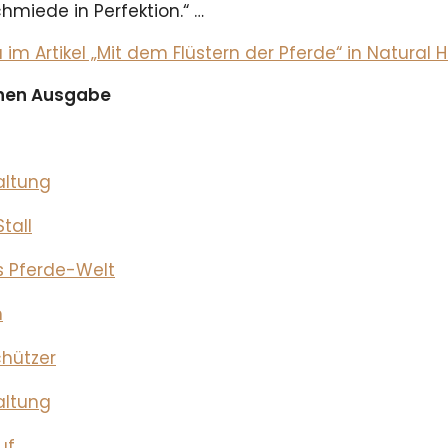
hmiede in Perfektion.“ …
m Artikel „Mit dem Flüstern der Pferde“ in Natural
ichen Ausgabe
altung
tall
s Pferde-Welt
m
chützer
altung
uf