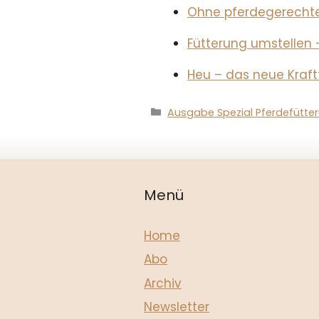
Ohne pferdegerechte
Fütterung umstellen –
Heu – das neue Kraft
Kategorien
Ausgabe Spezial Pferdefütte
Menü
Home
Abo
Archiv
Newsletter