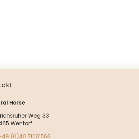
takt
ral Horse
drichsruher Weg 33
465 Wentorf
+49 (0)40 71001568