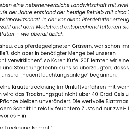
ieben eine nebenerwerbliche Landwirtschaft mit zwei 
fe der Jahre entstand der heutige Betrieb mit circa 
bslandwirtschaft, in der vor allem Pferdefutter erzeug
ezahl und dem Modetrend entsprechend fütterten si
futter – wie überall üblich.
ätsheu, aus pferdegeeigneten Gräsern, war schon i
ieß sich aber in benötigter Menge bei unseren
t verwirklichen“, so Karen Küfe. 2011 lernten wir eine
e und Steuerungstechnik uns so überzeugten, dass w
u unserer ,Heuentfeuchtungsanlage‘ begannen.
 eine Kräutertrocknung im Umluftverfahren mit war
h wird das Trocknungsgut nicht über 40 Grad Celsiu
Pflanze bleiben unverändert. Die wertvolle Blattmas
dem Schnitt in relativ feuchtem Zustand nur zwei- b
vor es – in
die Trocknung kommt.“