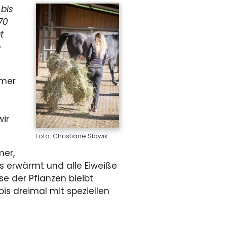
bis
70
t
e
mmer
ir
Foto: Christiane Slawik
mer,
s erwärmt und alle Eiweiße
se der Pflanzen bleibt
is dreimal mit speziellen