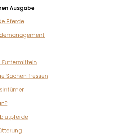
ichen Ausgabe
de Pferde
eidemanagement
 Futtermitteln
e Sachen fressen
sirrtümer
un?
tblutpferde
fütterung