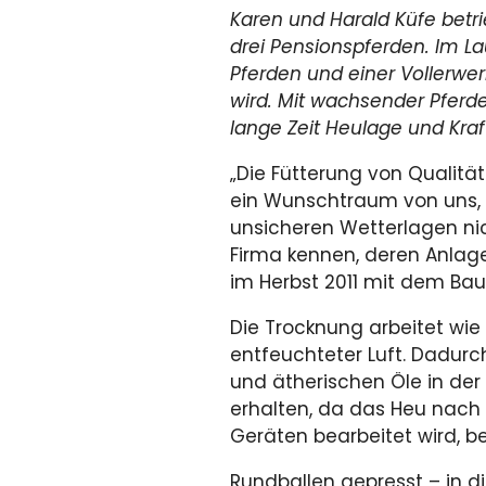
Karen und Harald Küfe betr
drei
Pensionspferden. Im Lau
Pferden
und einer Vollerwer
wird. Mit wachsender Pferd
lange Zeit Heulage und Kraft
„Die Fütterung von Qualit
ein Wunschtraum von uns, l
unsicheren Wetterlagen nich
Firma kennen, deren Anlag
im Herbst 2011 mit dem Ba
Die Trocknung arbeitet wie
entfeuchteter Luft. Dadurc
und ätherischen Öle in der 
erhalten, da das Heu nach 
Geräten bearbeitet wird, be
Rundballen gepresst – in 