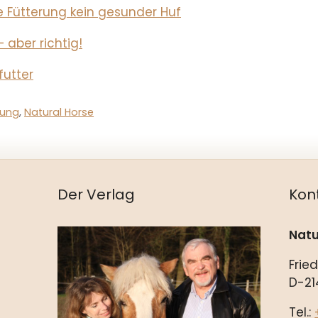
 Fütterung kein gesunder Huf
 aber richtig!
futter
rung
,
Natural Horse
Der Verlag
Kon
Natu
Frie
D-21
Tel.: