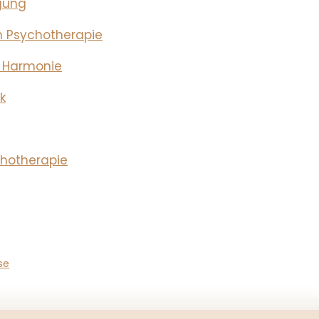
gung
 Psychotherapie
r Harmonie
k
chotherapie
se