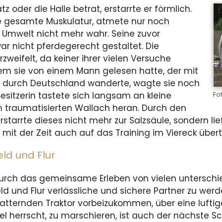
 oder die Halle betrat, erstarrte er förmlich.
e gesamte Muskulatur, atmete nur noch
Umwelt nicht mehr wahr. Seine zuvor
r nicht pferdegerecht gestaltet. Die
rzweifelt, da keiner ihrer vielen Versuche
m sie von einem Mann gelesen hatte, der mit
t durch Deutschland wanderte, wagte sie noch
Besitzerin tastete sich langsam an kleine
Fot
 traumatisierten Wallach heran. Durch den
arrte dieses nicht mehr zur Salzsäule, sondern lief
h mit der Zeit auch auf das Training im Viereck über
ld und Flur
urch das gemeinsame Erleben von vielen unterschi
 und Flur verlässliche und sichere Partner zu werde
ternden Traktor vorbeizukommen, über eine luftig
bel herrscht, zu marschieren, ist auch der nächst