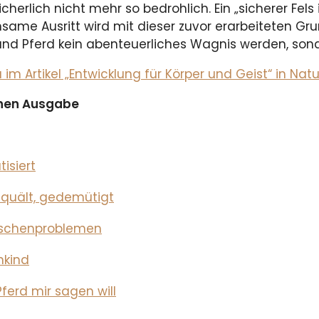
sicherlich nicht mehr so bedrohlich. Ein „sicherer Fels
ame Ausritt wird mit dieser zuvor erarbeiteten Gru
d Pferd kein abenteuerliches Wagnis werden, sonde
 Artikel „Entwicklung für Körper und Geist“ in Natu
ichen Ausgabe
isiert
gequält, gedemütigt
nschenproblemen
nkind
erd mir sagen will