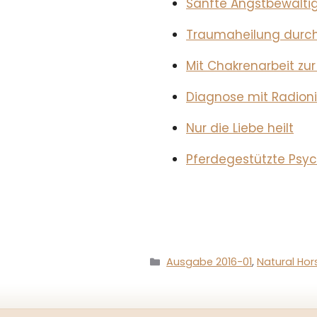
Sanfte Angstbewälti
Traumaheilung durch
Mit Chakrenarbeit zu
Diagnose mit Radioni
Nur die Liebe heilt
Pferdegestützte Psy
Kategorien
Ausgabe 2016-01
,
Natural Hor