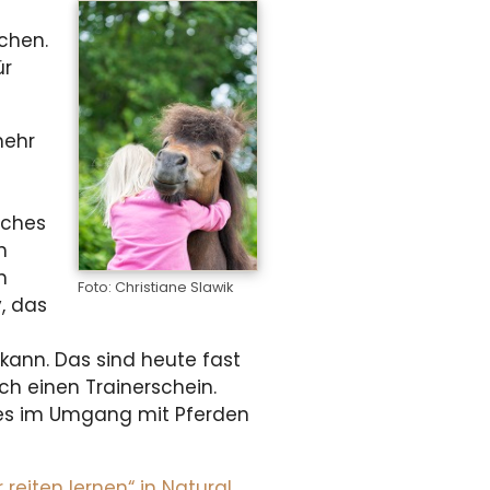
chen.
ür
mehr
sches
h
n
Foto: Christiane Slawik
, das
 kann. Das sind heute fast
urch einen Trainerschein.
des im Umgang mit Pferden
reiten lernen“ in Natural