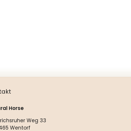
takt
ral Horse
drichsruher Weg 33
465 Wentorf