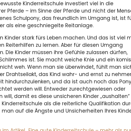
wusste Kinderreitschule investiert viel in die
er Pferde – im Sinne der Pferde und nicht der Mens
enes Schulpony, das freundlich im Umgang ist, ist f
er als eine geschniegelte Reitanlage.
Kinder stark fürs Leben machen. Und das ist viel 
gen Reiterhilfen zu lernen. Aber für diesen Umgang
. Die Kinder müssen ihre Gefühle zulassen dürfen,
 Schlimmes ist. Sie macht weiche Knie und ein komi
 nicht weh. Wenn man sie überwindet, fühlt man sic
iger Drahtseilakt, das Kind wahr- und ernst zu nehme
lt hindurchzulenken, und da ist auch noch das Pony
eachtet werden will. Entweder zurechtgewiesen oder
n will, damit es diese unsicheren Kinder „aushalten“
e Kinderreitschule als die reiterliche Qualifikation d
e man auf die Ängste und Unsicherheiten Ihres Kin
 Artikel „Eine gute Kinderreitschule – mehr als nur 