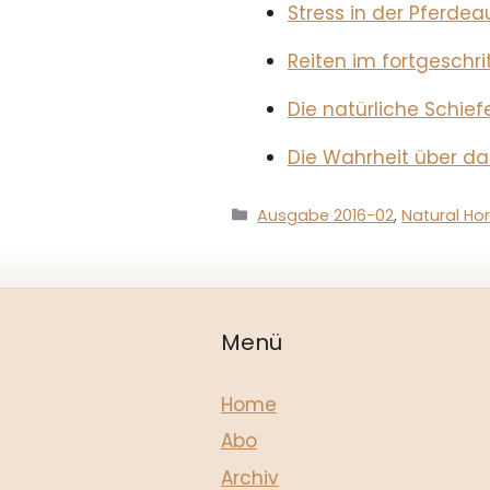
Stress in der Pferde
Reiten im fortgeschri
Die natürliche Schief
Die Wahrheit über da
Kategorien
Ausgabe 2016-02
,
Natural Ho
Menü
Home
Abo
Archiv