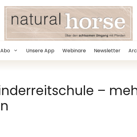
Abo
Unsere App
Webinare
Newsletter
Arc
inderreitschule – meh
en