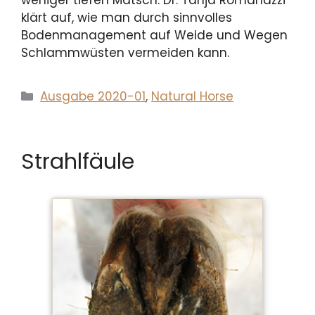
weniger tiefen Matsch. Dr. Tanja Romanazzi
klärt auf, wie man durch sinnvolles
Bodenmanagement auf Weide und Wegen
Schlammwüsten vermeiden kann.
Kategorien
Ausgabe 2020-01
,
Natural Horse
Strahlfäule