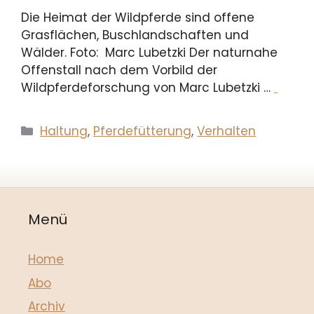
Die Heimat der Wildpferde sind offene
Grasflächen, Buschlandschaften und
Wälder. Foto: Marc Lubetzki Der naturnahe
Offenstall nach dem Vorbild der
Wildpferdeforschung von Marc Lubetzki …
Kategorien
Haltung
,
Pferdefütterung
,
Verhalten
Menü
Home
Abo
Archiv