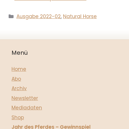
Kategorien
Ausgabe 2022-02
,
Natural Horse
Menü
Home
Abo
Archiv
Newsletter
Mediadaten
Shop
Jahr des Pferdes – Gewinnspiel