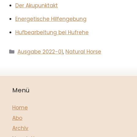
Der Akupunktakt
Energetische Hilfengebung
Hufbearbeitung bei Hufrehe
Kategorien
Ausgabe 2022-01
,
Natural Horse
Menü
Home
Abo
Archiv