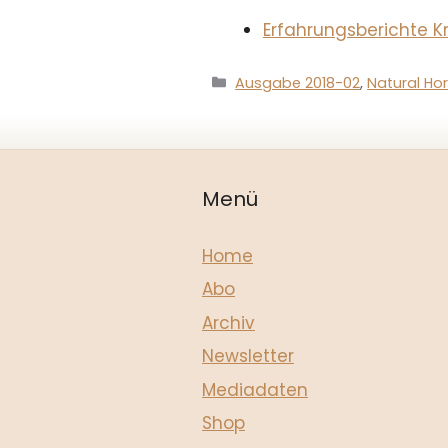
Erfahrungsberichte Kr
Kategorien
Ausgabe 2018-02
,
Natural Ho
Menü
Home
Abo
Archiv
Newsletter
Mediadaten
Shop