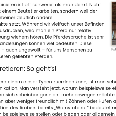
inieren ist oft schwerer, als man denkt. Nicht
it einem Beutetier arbeiten, sondern weil der
rbeiner deutlich andere
e setzt. Während wir vielfach unser Befinden
usdrücken, wird man ein Pferd nur relativ
ung wiehern hören. Die Pferdesprache ist sehr
eränderungen können viel bedeuten. Diese
g – auch ungewollt – für uns Menschen zu
Fo
eren geliebten Pferden.
retieren: So geht’s!
d einem dieser Typen zuordnen kann, ist man schon
ion. Man versteht jetzt, warum beispielsweise ein
und sich scheinbar gar nicht mehr bewegen möchte
ann aber weniger freundlich mit Zähnen oder Hufen 
tion des Arabers bereits „Warnstufe rot“ bedeutet u
beispielsweise stellen oder biegen oder allgemein 