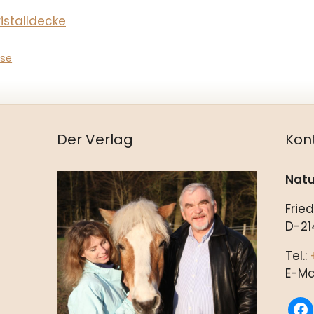
istalldecke
rse
Der Verlag
Kon
Natu
Frie
D-21
Tel.:
E-Ma
fac