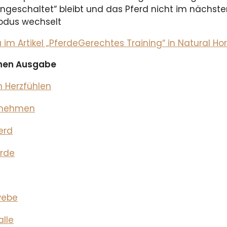
eingeschaltet“ bleibt und das Pferd nicht im nächs
modus wechselt
m Artikel „PferdeGerechtes Training“ in Natural Ho
ichen Ausgabe
 Herzfühlen
rnehmen
erd
erde
webe
alle