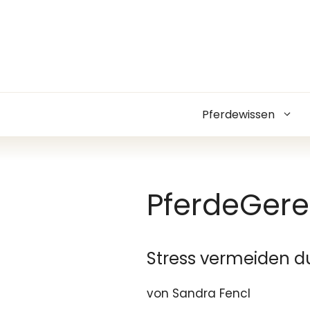
Zum
Inhalt
springen
Pferdewissen
PferdeGere
Stress vermeiden d
von Sandra Fencl