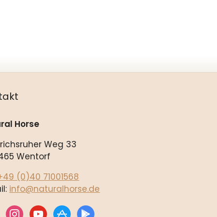
takt
ral Horse
drichsruher Weg 33
465 Wentorf
+49 (0)40 71001568
il:
info@naturalhorse.de
ebook
instagram
youtube
appstore
play