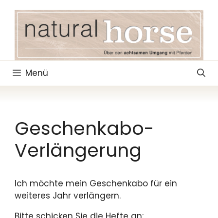
Zum
Inhalt
springen
Menü
Geschenkabo-
Verlängerung
Ich möchte mein Geschenkabo für ein
weiteres Jahr verlängern.
Bitte schicken Sie die Hefte an: