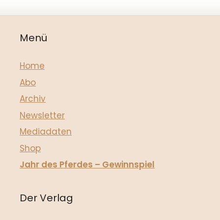
l
t
e
Menü
r
n
a
Home
t
Abo
i
Archiv
v
e
Newsletter
:
Mediadaten
Shop
Jahr des Pferdes – Gewinnspiel
Der Verlag