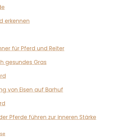
de
rd erkennen
er für Pferd und Reiter
ch gesundes Gras
erd
ng von Eisen auf Barhuf
rd
der Pferde führen zur inneren Stärke
rse