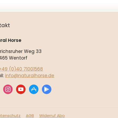
takt
ral Horse
drichsruher Weg 33
465 Wentorf
+49 (0)40 71001568
il:
info@naturalhorse.de
ebook
instagram
youtube
appstore
play
tenschutz
AGB
Widerruf Abo