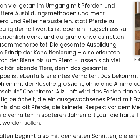
sich viel getan im Umgang mit Pferden und
anftere Ausbildungsmethoden und mehr
d und Reiter herzustellen, statt Pferde zu
ufig der Fall war. Es ist aber ein Trugschluss zu
enschlich denkt und aufgrund unseres netten
zusammenarbeitet. Die gesamte Ausbildung
Prinzip der Konditionierung – also erlernten
von der Biene bis zum Pferd – lassen sich viel
Fo
 solitär lebende Tiere, denn das gesamte
ruppe ist ebenfalls erlerntes Verhalten. Das bekomm
hlen mit der Flasche großzieht, ohne eine Amme od
enschule“ übernimmt. Allzu oft wird das Fohlen dann
htig belächelt, die ein ausgewachsenes Pferd mit
bnis sind oft Pferde, die keinerlei Respekt vor dem
ialverhalten in späteren Jahren oft „auf die harte 
t werden sollen.
alten beginnt also mit den ersten Schritten, die ei