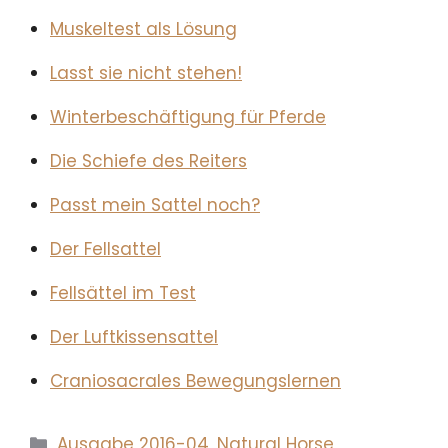
Muskeltest als Lösung
Lasst sie nicht stehen!
Winterbeschäftigung für Pferde
Die Schiefe des Reiters
Passt mein Sattel noch?
Der Fellsattel
Fellsättel im Test
Der Luftkissensattel
Craniosacrales Bewegungslernen
Kategorien
Ausgabe 2016-04
,
Natural Horse