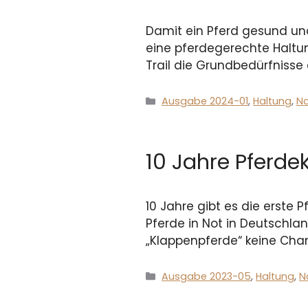
Damit ein Pferd gesund und
eine pferdegerechte Haltung
Trail die Grundbedürfnisse 
Kategorien
Ausgabe 2024-01
,
Haltung
,
Na
10 Jahre Pferde
10 Jahre gibt es die erste P
Pferde in Not in Deutschl
„Klappenpferde“ keine Chan
Kategorien
Ausgabe 2023-05
,
Haltung
,
N