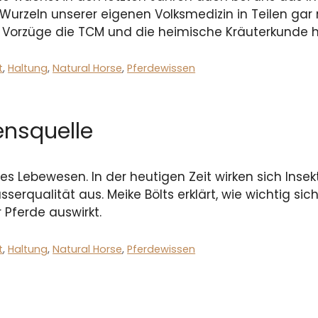
 Wurzeln unserer eigenen Volksmedizin in Teilen gar n
e Vorzüge die TCM und die heimische Kräuterkunde 
t
,
Haltung
,
Natural Horse
,
Pferdewissen
ensquelle
des Lebewesen. In der heutigen Zeit wirken sich Insek
erqualität aus. Meike Bölts erklärt, wie wichtig sic
 Pferde auswirkt.
t
,
Haltung
,
Natural Horse
,
Pferdewissen