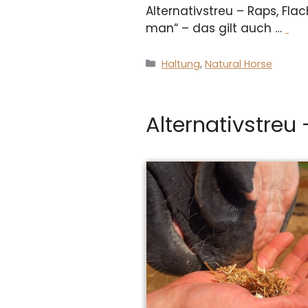
Alternativstreu – Raps, Fla
man“ – das gilt auch …
Kategorien
Haltung
,
Natural Horse
Alternativstreu