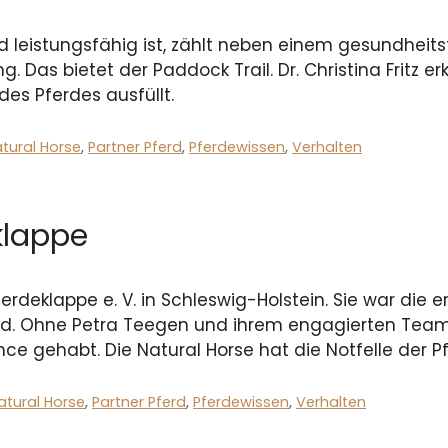
 leistungsfähig ist, zählt neben einem gesundheit
. Das bietet der Paddock Trail. Dr. Christina Fritz 
des Pferdes ausfüllt.
tural Horse
,
Partner Pferd
,
Pferdewissen
,
Verhalten
klappe
ferdeklappe e. V. in Schleswig-Holstein. Sie war die e
and. Ohne Petra Teegen und ihrem engagierten Team
ce gehabt. Die Natural Horse hat die Notfelle der P
atural Horse
,
Partner Pferd
,
Pferdewissen
,
Verhalten