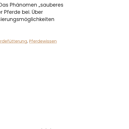
. Das Phänomen „sauberes
r Pferde bei. Über
isierungsmöglichkeiten
erdefütterung
,
Pferdewissen