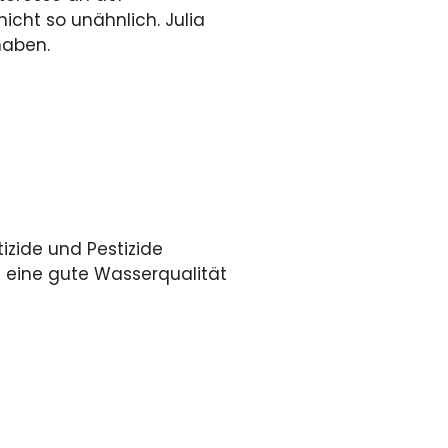
icht so unähnlich. Julia
haben.
tizide und Pestizide
h eine gute Wasserqualität