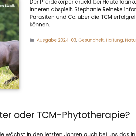
Der Pferdekörper drückt bei Hauterkrank
Inneren abspielt. Stephanie Reineke info
Parasiten und Co. über die TCM erfolgr
können.
Kategorien
Ausgabe 2024-03
,
Gesundheit
,
Haltung
,
Natu
ter oder TCM-Phytotherapie?
ede wächst in den letzten Jahren auch bei uns das I