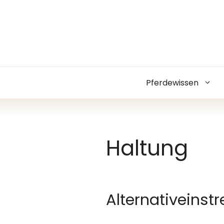
Zum
Inhalt
springen
Pferdewissen
Haltung
Alternativeinstr