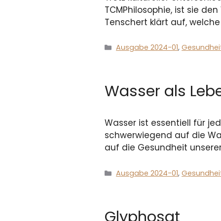
TCMPhilosophie, ist sie den
Tenschert klärt auf, welch
Kategorien
Ausgabe 2024-01
,
Gesundhei
Wasser als Leb
Wasser ist essentiell für je
schwerwiegend auf die Wass
auf die Gesundheit unserer
Kategorien
Ausgabe 2024-01
,
Gesundhei
Glyphosat