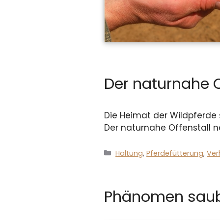
Der naturnahe O
Die Heimat der Wildpferde 
Der naturnahe Offenstall 
Kategorien
Haltung
,
Pferdefütterung
,
Ver
Phänomen saub