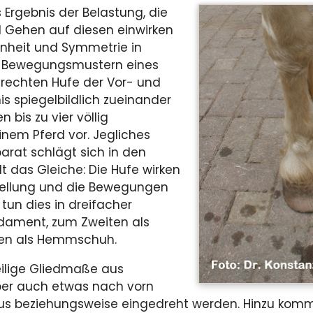
s Ergebnis der Belastung, die
 Gehen auf diesen einwirken
nheit und Symmetrie in
n Bewegungsmustern eines
d rechten Hufe der Vor- und
s spiegelbildlich zueinander
 bis zu vier völlig
inem Pferd vor. Jegliches
rat schlägt sich in den
t das Gleiche: Die Hufe wirken
tellung und die Bewegungen
 tun dies in dreifacher
ndament, zum Zweiten als
ten als Hemmschuh.
ilige Gliedmaße aus
er auch etwas nach vorn
aus­ beziehungs­weise eingedreht werden. Hinzu kom