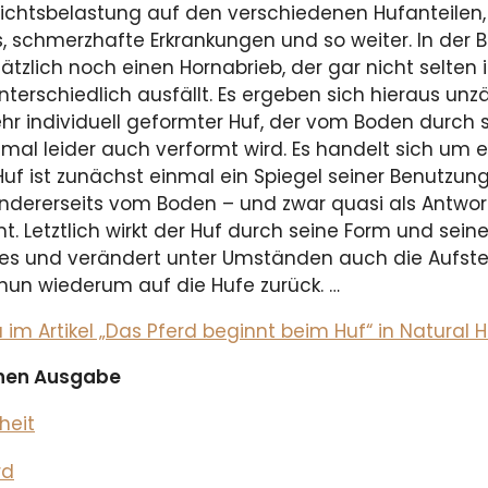
ichtsbelas­tung auf den verschiedenen Hufanteilen
 schmerzhaf­te Erkrankungen und so weiter. In de
usätzlich noch einen Hornabrieb, der gar nicht selte
nterschiedlich ausfällt. Es erge­ben sich hieraus u
sehr individuell geformter Huf, der vom Boden durch 
al leider auch verformt wird. Es handelt sich um e
 ist zunächst einmal ein Spiegel seiner Benutzung 
ndererseits vom Boden – und zwar quasi als Antwort 
t. Letztlich wirkt der Huf durch seine Form und sei
es und ver­ändert unter Umständen auch die Aufst
nun wie­derum auf die Hufe zurück. …
m Artikel „Das Pferd beginnt beim Huf“ in Natural 
ichen Ausgabe
heit
rd