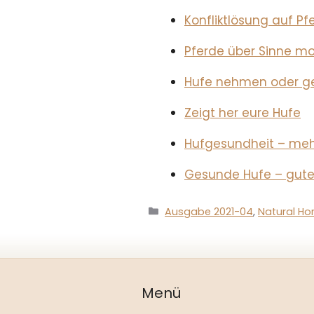
Konfliktlösung auf Pf
Pferde über Sinne mo
Hufe nehmen oder g
Zeigt her eure Hufe
Hufgesundheit – mehr
Gesunde Hufe – gute
Kategorien
Ausgabe 2021-04
,
Natural Ho
Menü