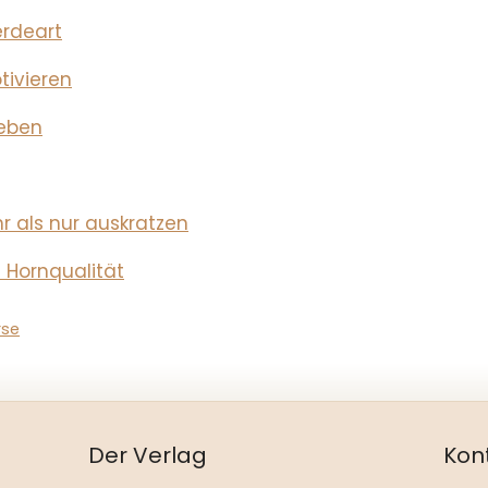
erdeart
tivieren
eben
 als nur auskratzen
 Hornqualität
rse
Der Verlag
Kon